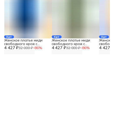
Хит
Хит
Хит
Женское платье миди
Женское платье миди
Женское
свободного кроя с
свободного кроя с
свободн
4 427 ₽
карманами
4 427 ₽
карманами
4 427 ₽
карман
32 000 ₽
−
86
%
32 000 ₽
−
86
%