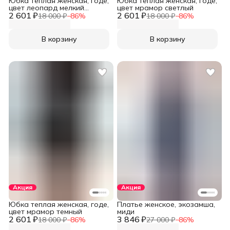
Юбка теплая женская, годе,
Юбка теплая женская, годе,
цвет леопард мелкий
цвет мрамор светлый
2 601 ₽
бежевый
2 601 ₽
18 000 ₽
−
86
%
18 000 ₽
−
86
%
В корзину
В корзину
Акция
Акция
Юбка теплая женская, годе,
Платье женское, экозамша,
цвет мрамор темный
миди
2 601 ₽
3 846 ₽
18 000 ₽
−
86
%
27 000 ₽
−
86
%