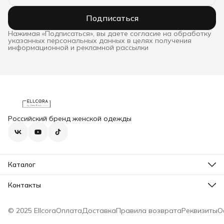
Подписаться
Нажимая «Подписаться», вы даете согласие на обработку
указанных персональных данных в целях получения
информационной и рекламной рассылки
Российский бренд женской одежды
Каталог
Новинки
Бестселлеры
Контакты
Акции
Адрес
Платье
г. Новосибирск, ул Немировича-Данченко 104, оф. 542
Сарафан
© 2025 Ellcora
Оплата
Доставка
Правила возврата
Реквизиты
О
Телефон
Юбка
8 (923) 110-70-83
Брюки
Режим работы