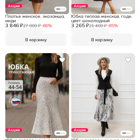
Акция
Акция
Платье женское, экозамша,
Юбка теплая женская, годе,
миди
цвет шоколадный
3 846 ₽
3 265 ₽
27 000 ₽
−
86
%
21 400 ₽
−
85
%
В корзину
В корзину
Акция
Акция