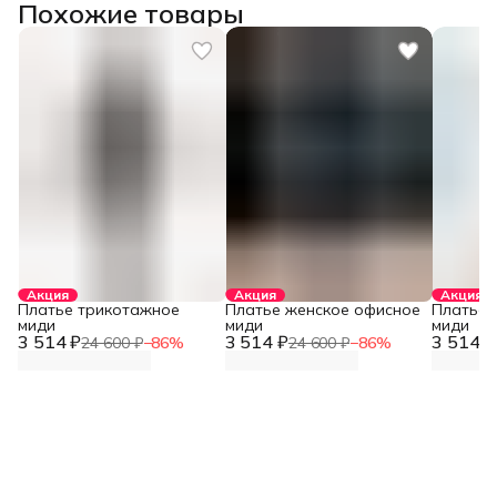
Похожие товары
Акция
Акция
Акция
Платье трикотажное
Платье женское офисное
Платье 
миди
миди
миди
3 514 ₽
3 514 ₽
3 514 ₽
24 600 ₽
−
86
%
24 600 ₽
−
86
%