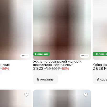
Новинка
Новинк
Жилет классический женский,
нские
шоколадно-коричневый
Юбка-шо
2 822 ₽
2 628 ₽
₽
−
86
%
19 600 ₽
−
86
%
В корзину
В кор