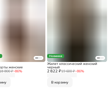
а
Новинка
Жилет классический женский
рты женские
черный
2 822 ₽
18 800 ₽
−
86
%
19 600 ₽
−
86
%
зину
В корзину