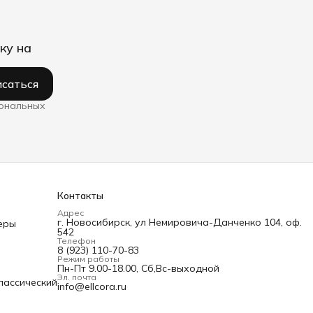
ку на
саться
сональных
Контакты
Адрес
г. Новосибирск, ул Немировича-Данченко 104, оф.
еры
542
Телефон
8 (923) 110-70-83
Режим работы
Пн-Пт 9.00-18.00, Сб,Вс-выходной
Эл. почта
лассический
info@ellcora.ru