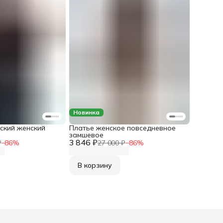
Новинка
ский женский
Платье женское повседневное
замшевое
3 846 ₽
₽
−
86
%
27 000 ₽
−
86
%
В корзину