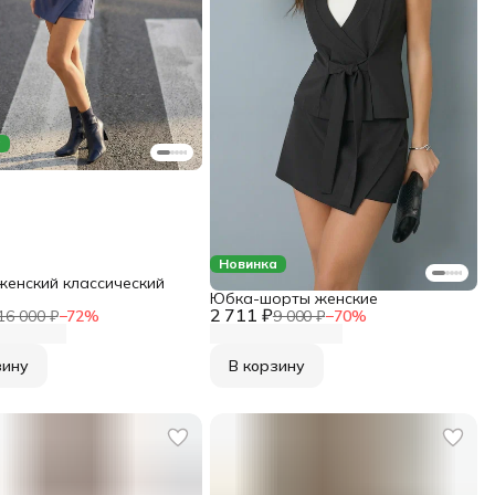
а
Новинка
женский классический
Юбка-шорты женские
2 711 ₽
16 000 ₽
−
72
%
9 000 ₽
−
70
%
зину
В корзину