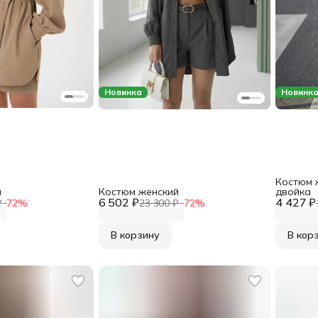
Новинка
Новинк
Костюм 
й
Костюм женский
двойка
6 502 ₽
4 427 ₽
₽
−
72
%
23 300 ₽
−
72
%
В корзину
В кор