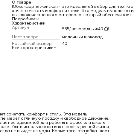
О товаре
Юбка-шорты женская - это идеальный выбор для тех, кто
хочет сочетать комфорт и стиль. Эта модель выполнена и
высококачественного материала, который обеспечивает
отличную посадку и свободное движение. Особенностью 
Подробнее
юбки является ее длина мини, которая делает ее идеальн
Характеристики
для работы в офисе или школы. Юбка-шорты женская - э
Артикул
535/шоколадный/40
универсальная модель, которая может быть использован
как в повседневной жизни, так и на работе. Она имеет
Цвет товара
молочный шоколад
классический дизайн, который никогда не выйдет из моды.
Российский размер
40
Кроме того, эта юбка-шорт имеет удобную застежку на
Все характеристики
молнии, что позволяет легко надевать и снимать ее без
лишних хлопот. юбка шорты;юбка шорты женские;юбка ш
для девочки;шорты юбка женские;юбка шорты женские
летние;юбка-шорты женская;шорты женские;шорты женск
летние;шорты летние женские;шорты женские
классические;юбка для девочки;юбка женская летняя;юбк
женская короткая;1041163834;1138314958;1722079236
ет сочетать комфорт и стиль. Эта модель
спечивает отличную посадку и свободное движение.
лает ее идеальной для работы в офисе или школы.
ожет быть использована как в повседневной жизни,
когда не выйдет из моды. Кроме того, эта юбка-шорт