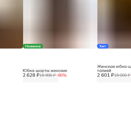
Новинка
Хит
Женская юбка-ш
Юбка-шорты женские
талией
2 628 ₽
2 601 ₽
18 800 ₽
−
86
%
18 000 ₽