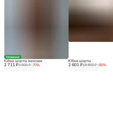
Новинка
Юбка-шорты женские
Юбка шорты
2 711 ₽
2 601 ₽
9 000 ₽
−
70
%
18 800 ₽
−
86
%