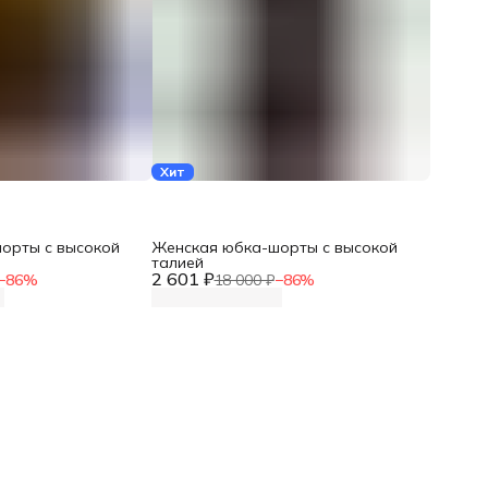
Хит
орты с высокой
Женская юбка-шорты с высокой
талией
2 601 ₽
−
86
%
18 000 ₽
−
86
%