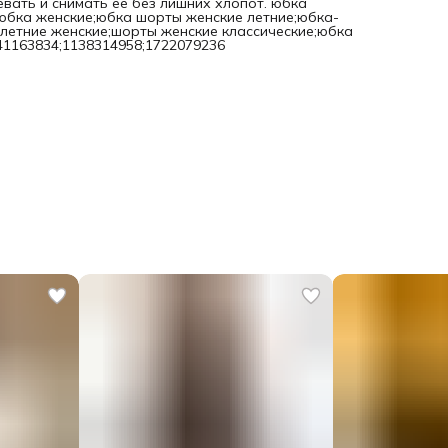
евать и снимать ее без лишних хлопот. юбка
юбка женские;юбка шорты женские летние;юбка-
летние женские;шорты женские классические;юбка
41163834;1138314958;1722079236