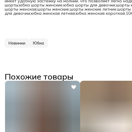
имеет удобную застежку на молнии, что позволяет легко над
шорты;юбка шорты женские;юбка шорты для девочки;шорты 
шорты женская;шорты женские;шорты женские летние;шорты 
для девочки;юбка женская летняя;юбка женская короткая;10
Новинки
Юбка
Похожие товары