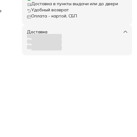
Доставка в пункты выдачи или до двери
Удобный возврат
з
Оплата - картой, СБП
этой
ой
то
Доставка
а
орты
ие
а