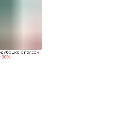
-рубашка с поясом
−
86
%