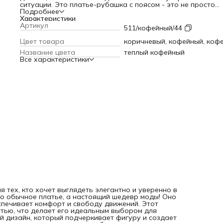
ситуации. Это платье-рубашка с поясом - это не просто
обычное платье, а настоящий шедевр моды! Оно выполне
Подробнее
высококачественного материала, который обеспечивает
Характеристики
комфорт и свободу движений. Этот материал также
Артикул
511/кофейный/44
отличается своей прочностью и долговечностью, что дел
его идеальным выбором для повседневной носки. Платье-
Цвет товара
коричневый, кофейный, коф
рубашка женское имеет стильный дизайн, который
Название цвета
теплый кофейный
подчеркивает фигуру и создает эффект объема. Оно отл
Все характеристики
сочетается с любыми аксессуарами и может стать вашим
любимым предметом гардероба. Платье-рубашка женское
это универсальное изделие, которое можно носить как на
работу, так и на прогулку. Оно легко сочетается с другим
вещами в гардеробе и создает уникальный образ. Платье
рубашка женское - это настоящее украшение гардероба,
которое будет радовать вас своим качеством и стилем.
 тех, кто хочет выглядеть элегантно и уверенно в
то обычное платье, а настоящий шедевр моды! Оно
спечивает комфорт и свободу движений. Этот
тью, что делает его идеальным выбором для
й дизайн, который подчеркивает фигуру и создает