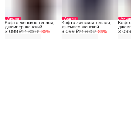
Акция
Акция
Акция
Кофта женская теплая,
Кофта женская теплая,
Кофта ж
джемпер женский
джемпер женский
джемпер
3 099 ₽
оверсайз
3 099 ₽
оверсайз
3 099 ₽
оверсай
21 600 ₽
−
86
%
21 600 ₽
−
86
%