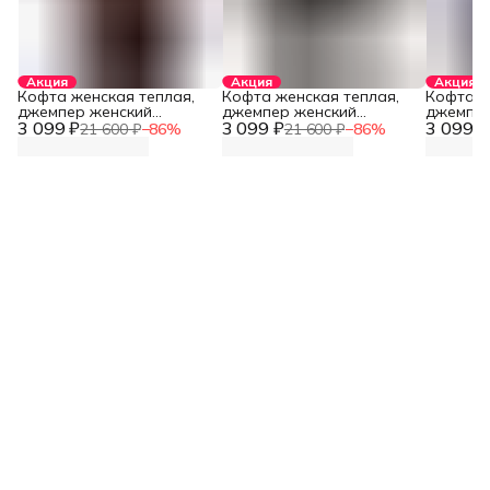
Акция
Акция
Акция
Кофта женская теплая,
Кофта женская теплая,
Кофта ж
джемпер женский
джемпер женский
джемпер
3 099 ₽
оверсайз
3 099 ₽
оверсайз
3 099 ₽
оверсай
21 600 ₽
−
86
%
21 600 ₽
−
86
%