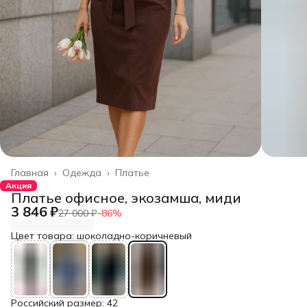
Главная
›
Одежда
›
Платье
Акция
Платье офисное, экозамша, миди
3 846 ₽
27 000 ₽
−
86
%
Цвет товара: шоколадно-коричневый
Российский размер: 42