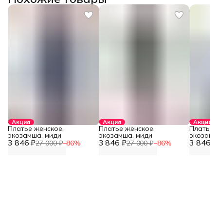
Акция
Акция
Акция
Платье женское,
Платье женское,
Платье 
экозамша, миди
экозамша, миди
экозамш
3 846 ₽
3 846 ₽
3 846 ₽
27 000 ₽
−
86
%
27 000 ₽
−
86
%