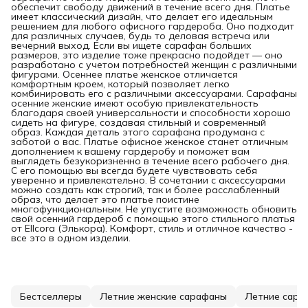
обеспечит свободу движений в течение всего дня. Платье
имеет классический дизайн, что делает его идеальным
решением для любого офисного гардероба. Оно подходит
для различных случаев, будь то деловая встреча или
вечерний выход. Если вы ищете сарафан больших
размеров, это изделие тоже прекрасно подойдет — оно
разработано с учетом потребностей женщин с различными
фигурами. Осеннее платье женское отличается
комфортным кроем, который позволяет легко
комбинировать его с различными аксессуарами. Сарафаны
осенние женские имеют особую привлекательность
благодаря своей универсальности и способности хорошо
сидеть на фигуре, создавая стильный и современный
образ. Каждая деталь этого сарафана продумана с
заботой о вас. Платье офисное женское станет отличным
дополнением к вашему гардеробу и поможет вам
выглядеть безукоризненно в течение всего рабочего дня.
С его помощью вы всегда будете чувствовать себя
уверенно и привлекательно. В сочетании с аксессуарами
можно создать как строгий, так и более расслабленный
образ, что делает это платье поистине
многофункциональным. Не упустите возможность обновить
свой осенний гардероб с помощью этого стильного платья
от Ellcora (Элькора). Комфорт, стиль и отличное качество -
все это в одном изделии.
Бестселлеры
Летние женские сарафаны
Летние сара