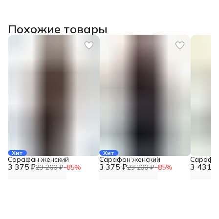
Похожие товары
Хит
Хит
Сарафан женский
Сарафан женский
Сарафан
3 375 ₽
3 375 ₽
3 431 ₽
23 200 ₽
−
85
%
23 200 ₽
−
85
%