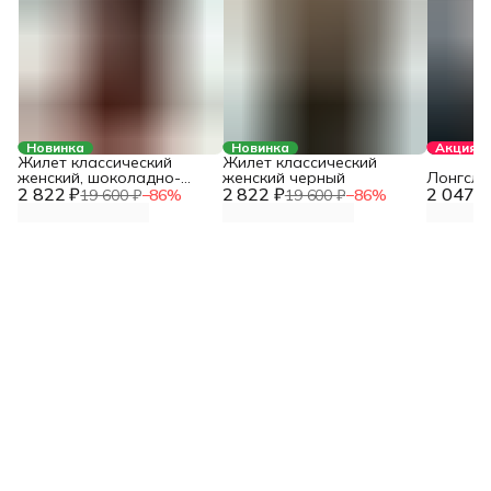
Новинка
Новинка
Акция
Жилет классический
Жилет классический
женский, шоколадно-
женский черный
Лонгсли
2 822 ₽
коричневый
2 822 ₽
2 047 ₽
19 600 ₽
−
86
%
19 600 ₽
−
86
%